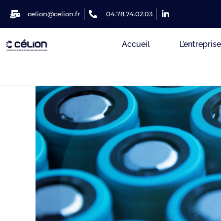
celion@celion.fr
04.78.74.02.03
Accueil
L’entrepris